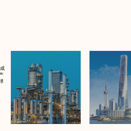
展成
产
球