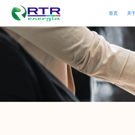
跳
至
首页
关
内
容