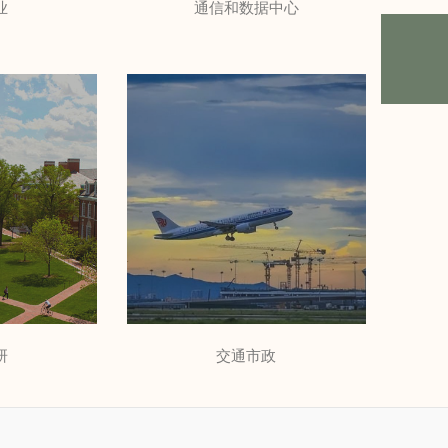
业
通信和数据中心
户提供可
RTR为中国移动、中国联
滤波解决方
通、中国电信等国内龙头通
筑、展览中
信行业客户提供完备的无功
体育场馆、
补偿和谐波治理解决方案，
建筑等
并取得了良好的应用效果。
研
交通市政
是大学科研
RTR在机场、铁路、公
新型用电负
路、等交通运输行业，水处
同的用电