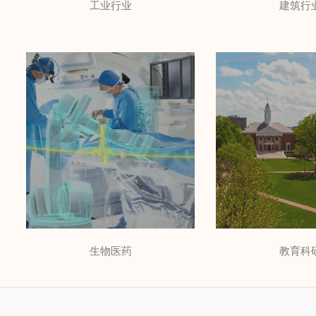
工业行业
建筑行
RTR为建筑类客
RTR产品广泛应用于不同
靠的无功补偿和
的工业企业，包括石油化
案，涵盖商业建
工、汽车制造、水泥建材、
心、政府大楼、
冶金矿山、机械制造等领域
酒店公寓、民用
生物医药
教育科
医疗设备和制药企业对电源
教育行业，尤其
的电能质量要求很高，
机构，大量使用
RTR在医药卫生行业积累
荷，RTR针对不